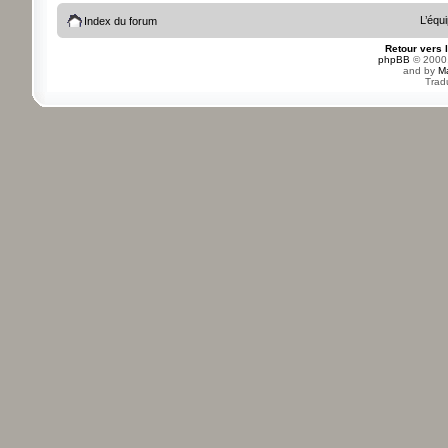
L’équ
Index du forum
Retour vers 
phpBB
© 2000,
and by
M
Trad