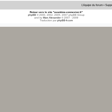
L’équipe du forum
•
Suppr
Retour vers le site "avantime-connexion.fr"
phpBB
© 2000, 2002, 2005, 2007 phpBB Group
and by
Marc Alexander
© 2007 - 2009
Traduction par
phpBB-fr.com