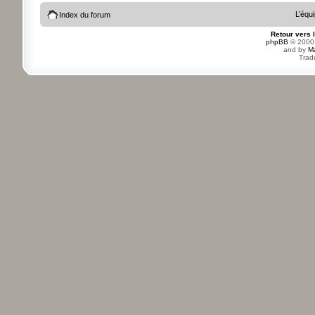
L’équ
Index du forum
Retour vers 
phpBB
© 2000,
and by
M
Trad