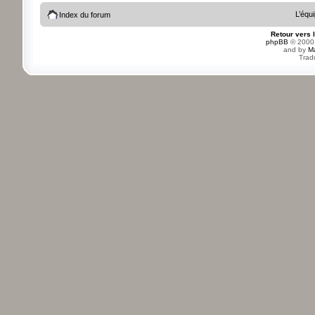
L’équ
Index du forum
Retour vers 
phpBB
© 2000,
and by
M
Trad