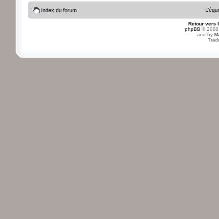
L’équ
Index du forum
Retour vers 
phpBB
© 2000,
and by
M
Trad