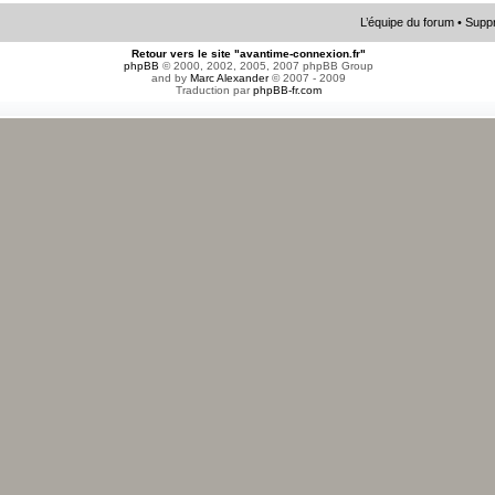
L’équipe du forum
•
Suppr
Retour vers le site "avantime-connexion.fr"
phpBB
© 2000, 2002, 2005, 2007 phpBB Group
and by
Marc Alexander
© 2007 - 2009
Traduction par
phpBB-fr.com