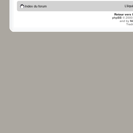
L’équ
Index du forum
Retour vers 
phpBB
© 2000,
and by
M
Trad