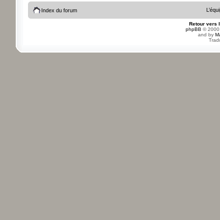
L’équ
Index du forum
Retour vers 
phpBB
© 2000,
and by
M
Trad