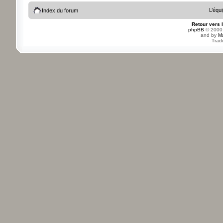
L’équ
Index du forum
Retour vers 
phpBB
© 2000,
and by
M
Trad