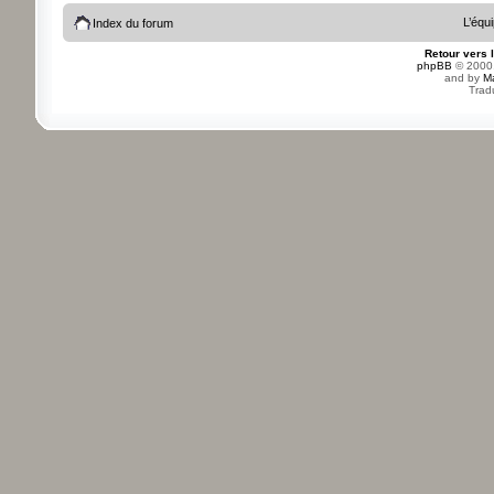
L’équ
Index du forum
Retour vers 
phpBB
© 2000,
and by
M
Trad