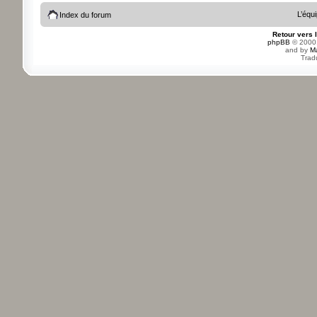
L’équ
Index du forum
Retour vers 
phpBB
© 2000,
and by
M
Trad