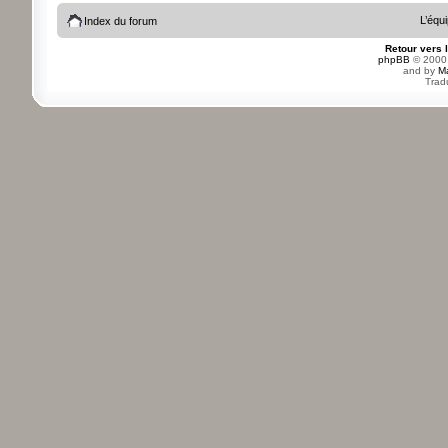
L’équ
Index du forum
Retour vers 
phpBB
© 2000,
and by
M
Trad