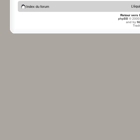
L’équ
Index du forum
Retour vers 
phpBB
© 2000,
and by
M
Trad