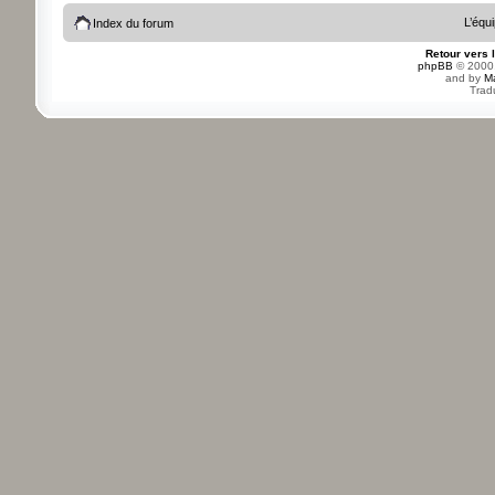
L’équ
Index du forum
Retour vers 
phpBB
© 2000,
and by
M
Trad