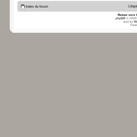
L’équ
Index du forum
Retour vers 
phpBB
© 2000,
and by
M
Trad