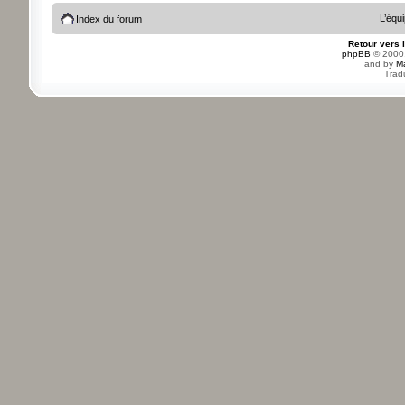
L’équ
Index du forum
Retour vers 
phpBB
© 2000,
and by
M
Trad