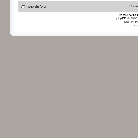
L’équ
Index du forum
Retour vers 
phpBB
© 2000,
and by
M
Trad