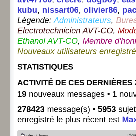
kubu
,
nissart06
,
olivier86
,
pa
Légende:
Administrateurs
,
Bure
Electrotechnicien AVT-CO
,
Modé
Ethanol AVT-CO
,
Membre d'hon
Nouveaux utilisateurs enregistr
STATISTIQUES
ACTIVITÉ DE CES DERNIÈRES
19
nouveaux messages •
1
nouv
278423
message(s) •
5953
sujet
enregistré le plus récent est
Ma
L’équ
Index du forum