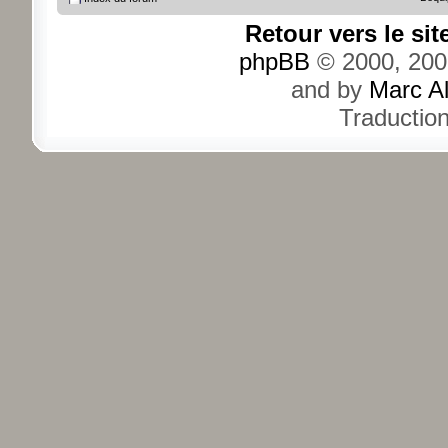
Retour vers le si
phpBB
© 2000, 200
and by
Marc A
Traductio