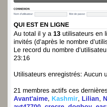
CONNEXION
Nom d’utilisateur:
Mot de passe:
QUI EST EN LIGNE
Au total il y a
13
utilisateurs en l
invités (d’après le nombre d’util
Le record du nombre d’utilisateu
23:16
Utilisateurs enregistrés: Aucun u
21 membres actifs ces dernière
Avant'aime
,
Kashmir
,
Lilian
,
N
avt47700
,
crecre
,
dogboy
,
eas