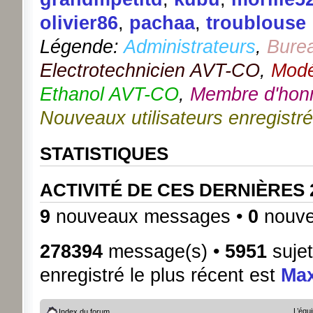
olivier86
,
pachaa
,
troublouse
Légende:
Administrateurs
,
Bure
Electrotechnicien AVT-CO
,
Modé
Ethanol AVT-CO
,
Membre d'hon
Nouveaux utilisateurs enregistr
STATISTIQUES
ACTIVITÉ DE CES DERNIÈRES
9
nouveaux messages •
0
nouve
278394
message(s) •
5951
sujet
enregistré le plus récent est
Ma
L’équ
Index du forum