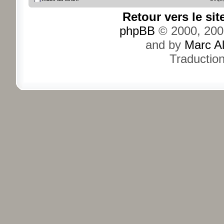
Retour vers le si
phpBB
© 2000, 200
and by
Marc A
Traductio