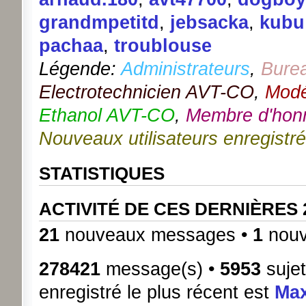
grandmpetitd
,
jebsacka
,
kubu
pachaa
,
troublouse
Légende:
Administrateurs
,
Bure
Electrotechnicien AVT-CO
,
Modé
Ethanol AVT-CO
,
Membre d'hon
Nouveaux utilisateurs enregistr
STATISTIQUES
ACTIVITÉ DE CES DERNIÈRES
21
nouveaux messages •
1
nouv
278421
message(s) •
5953
sujet
enregistré le plus récent est
Ma