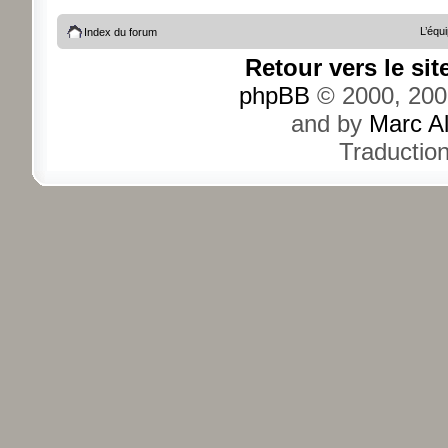
L’équ
Index du forum
Retour vers le si
phpBB
© 2000, 200
and by
Marc A
Traductio