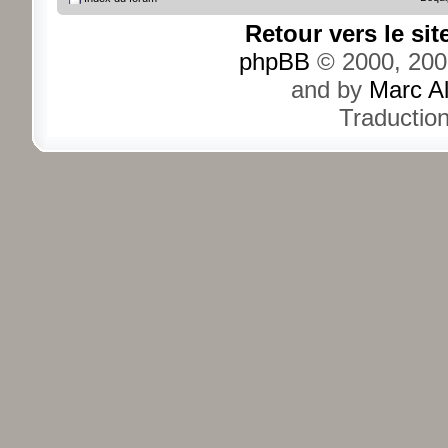
Retour vers le si
phpBB
© 2000, 200
and by
Marc A
Traductio