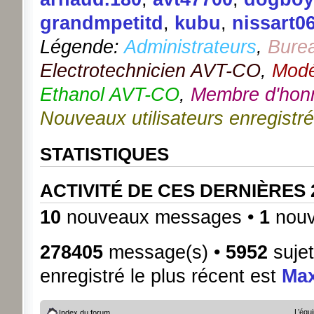
grandmpetitd
,
kubu
,
nissart0
Légende:
Administrateurs
,
Bure
Electrotechnicien AVT-CO
,
Modé
Ethanol AVT-CO
,
Membre d'hon
Nouveaux utilisateurs enregistr
STATISTIQUES
ACTIVITÉ DE CES DERNIÈRES
10
nouveaux messages •
1
nouv
278405
message(s) •
5952
sujet
enregistré le plus récent est
Ma
L’équ
Index du forum