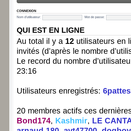
CONNEXION
Nom d’utilisateur:
Mot de passe:
QUI EST EN LIGNE
Au total il y a
12
utilisateurs en l
invités (d’après le nombre d’util
Le record du nombre d’utilisateu
23:16
Utilisateurs enregistrés:
6pattes
20 membres actifs ces dernière
Bond174
,
Kashmir
,
LE CANT
arnaud.180
,
avt47700
,
dogboy