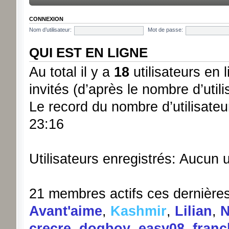
CONNEXION
Nom d’utilisateur:
Mot de passe:
QUI EST EN LIGNE
Au total il y a
18
utilisateurs en l
invités (d’après le nombre d’util
Le record du nombre d’utilisateu
23:16
Utilisateurs enregistrés: Aucun u
21 membres actifs ces dernière
Avant'aime
,
Kashmir
,
Lilian
,
N
crecre
,
dogboy
,
easy08
,
franc