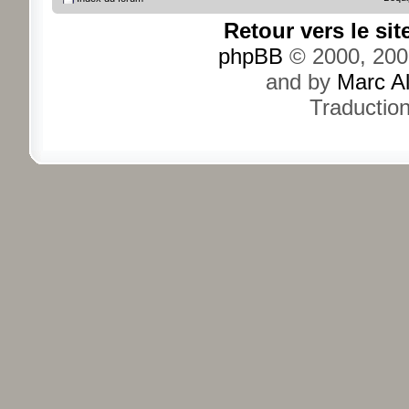
Retour vers le si
phpBB
© 2000, 200
and by
Marc A
Traductio