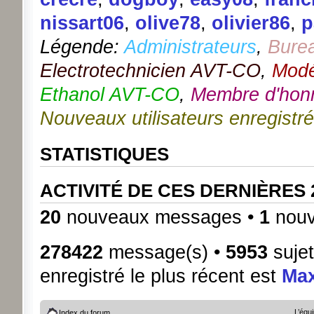
nissart06
,
olive78
,
olivier86
,
p
Légende:
Administrateurs
,
Bure
Electrotechnicien AVT-CO
,
Modé
Ethanol AVT-CO
,
Membre d'hon
Nouveaux utilisateurs enregistr
STATISTIQUES
ACTIVITÉ DE CES DERNIÈRES
20
nouveaux messages •
1
nouv
278422
message(s) •
5953
sujet
enregistré le plus récent est
Ma
L’équ
Index du forum