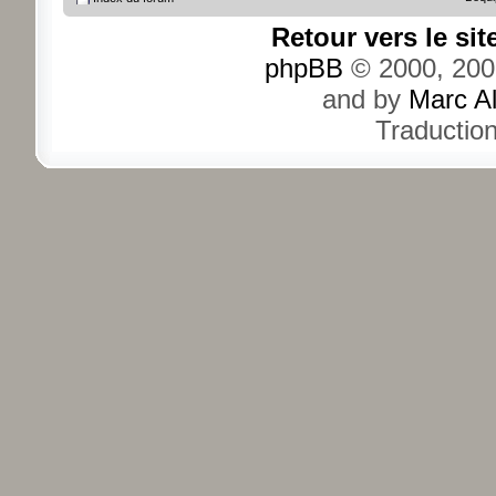
Retour vers le si
phpBB
© 2000, 200
and by
Marc A
Traductio