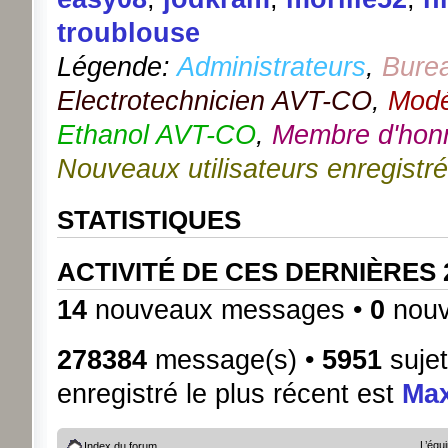
troublouse
Légende:
Administrateurs
,
Bure
Electrotechnicien AVT-CO
,
Modé
Ethanol AVT-CO
,
Membre d'hon
Nouveaux utilisateurs enregistr
STATISTIQUES
ACTIVITÉ DE CES DERNIÈRES
14
nouveaux messages •
0
nouv
278384
message(s) •
5951
sujet
enregistré le plus récent est
Ma
L’équ
Index du forum