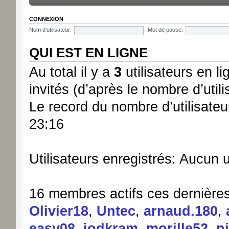
CONNEXION
Nom d’utilisateur:
Mot de passe:
QUI EST EN LIGNE
Au total il y a
3
utilisateurs en lig
invités (d’après le nombre d’util
Le record du nombre d’utilisateu
23:16
Utilisateurs enregistrés: Aucun u
16 membres actifs ces dernière
Olivier18
,
Untec
,
arnaud.180
,
easy08
,
jodkram
,
morille52
,
n