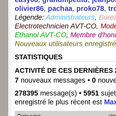
olivier86
,
pachaa
,
proko78
,
tr
Légende:
Administrateurs
,
Bure
Electrotechnicien AVT-CO
,
Modé
Ethanol AVT-CO
,
Membre d'hon
Nouveaux utilisateurs enregistr
STATISTIQUES
ACTIVITÉ DE CES DERNIÈRES
7
nouveaux messages •
0
nouve
278395
message(s) •
5951
sujet
enregistré le plus récent est
Ma
L’équ
Index du forum