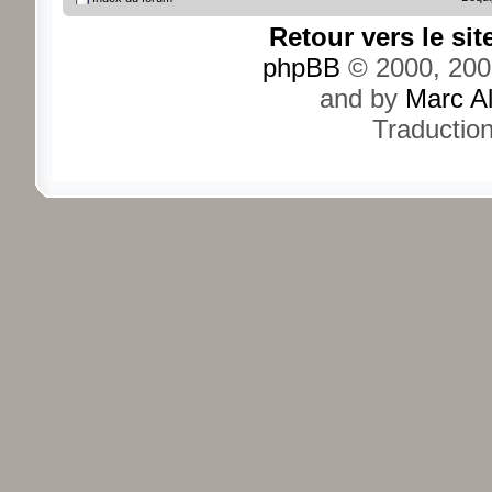
Retour vers le si
phpBB
© 2000, 200
and by
Marc A
Traductio