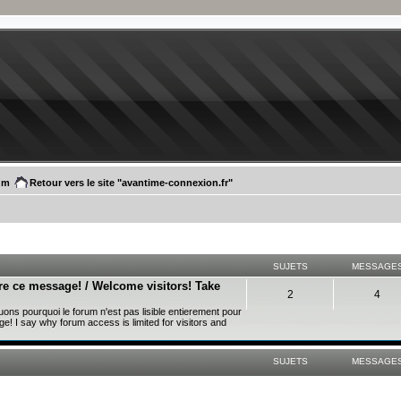
um
Retour vers le site "avantime-connexion.fr"
SUJETS
MESSAGE
re ce message! / Welcome visitors! Take
2
4
uons pourquoi le forum n'est pas lisible entierement pour
ge! I say why forum access is limited for visitors and
SUJETS
MESSAGE