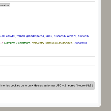
ued
,
easy08
,
franck
,
grandmpetitd
,
kubu
,
nissart06
,
olive78
,
olivier86
,
CO
,
Membres Fondateurs
,
Nouveaux utilisateurs enregistrés
,
Utilisateurs
imer les cookies du forum
• Heures au format UTC + 2 heures [ Heure d’été ]