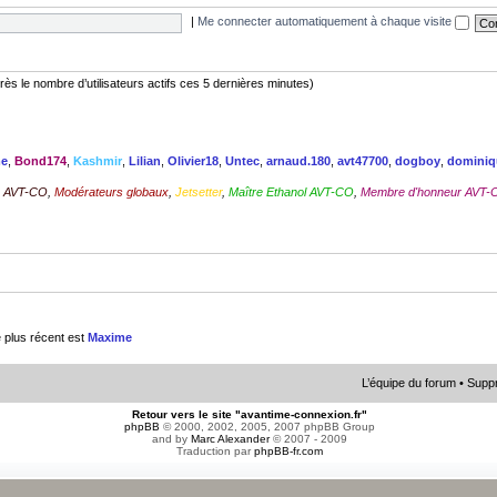
|
Me connecter automatiquement à chaque visite
’après le nombre d’utilisateurs actifs ces 5 dernières minutes)
me
,
Bond174
,
Kashmir
,
Lilian
,
Olivier18
,
Untec
,
arnaud.180
,
avt47700
,
dogboy
,
dominiq
en AVT-CO
,
Modérateurs globaux
,
Jetsetter
,
Maître Ethanol AVT-CO
,
Membre d'honneur AVT-
e plus récent est
Maxime
L’équipe du forum
•
Suppr
Retour vers le site "avantime-connexion.fr"
phpBB
© 2000, 2002, 2005, 2007 phpBB Group
and by
Marc Alexander
© 2007 - 2009
Traduction par
phpBB-fr.com