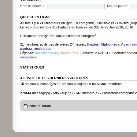
Nom d’utilisateur:
Mot de passe:
QUI EST EN LIGNE
Au total il y a
21
utilisateurs en ligne :: 0 enregistré, 0 invisible et 21 invités (d
Le record du nombre d’utilisateurs en ligne est de
385
, le 29 Jan 2026, 23:16
Utilisateurs enregistrés: Aucun utilisateur enregistré
21 membres actifs ces dernières 24 heures:
6pattes
,
Alphomega
,
Avant'ai
pachaa
,
troublouse
Légende:
Administrateurs
,
Bureau PMA
,
Correcteur AVT-CO
,
Electrotechnici
enregistrés
STATISTIQUES
ACTIVITÉ DE CES DERNIÈRES 24 HEURES
15
nouveaux messages •
1
nouveaux sujets •
0
nouveaux membres
278414
message(s) •
5953
sujet(s) •
543
membre(s) • L’utilisateur enregistré l
Index du forum