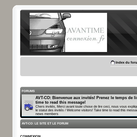
Index du for
FORUMS
AVT-CO: Bienvenue aux invités! Prenez le temps de li
time to read this message!
Chers invités, Merci avant toute chose de lire ceci, nous vous expliq
le statut des invités / Welcome visitors! Take time to read this messa
news members
AVT-CO: LE SITE ET LE FORUM
CONNEXION