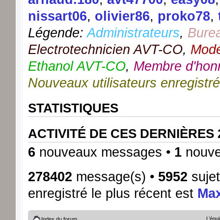
nissart06
,
olivier86
,
proko78
,
Légende:
Administrateurs
,
Bure
Electrotechnicien AVT-CO
,
Modé
Ethanol AVT-CO
,
Membre d'hon
Nouveaux utilisateurs enregistr
STATISTIQUES
ACTIVITÉ DE CES DERNIÈRES
6
nouveaux messages •
1
nouve
278402
message(s) •
5952
sujet
enregistré le plus récent est
Ma
L’équ
Index du forum