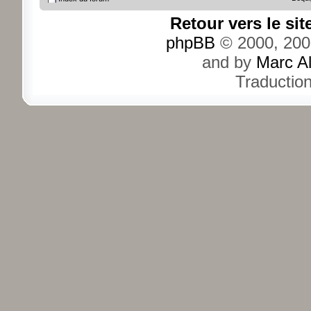
Retour vers le si
phpBB
© 2000, 200
and by
Marc A
Traductio