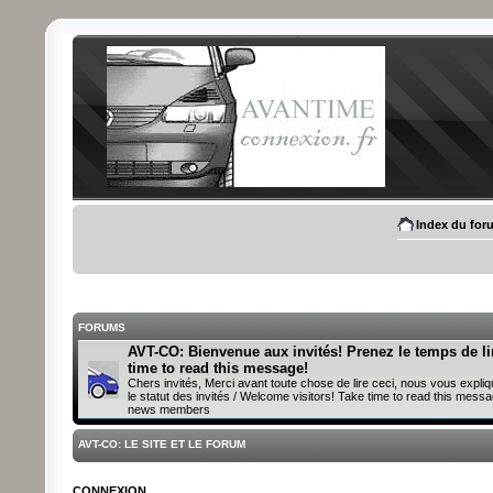
Index du for
FORUMS
AVT-CO: Bienvenue aux invités! Prenez le temps de li
time to read this message!
Chers invités, Merci avant toute chose de lire ceci, nous vous expliq
le statut des invités / Welcome visitors! Take time to read this messa
news members
AVT-CO: LE SITE ET LE FORUM
CONNEXION