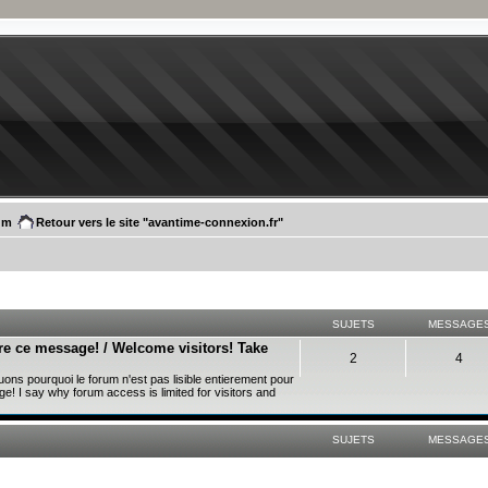
um
Retour vers le site "avantime-connexion.fr"
SUJETS
MESSAGE
re ce message! / Welcome visitors! Take
2
4
uons pourquoi le forum n'est pas lisible entierement pour
ge! I say why forum access is limited for visitors and
SUJETS
MESSAGE