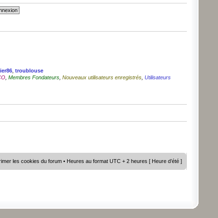
vier86
,
troublouse
CO
,
Membres Fondateurs
,
Nouveaux utilisateurs enregistrés
,
Utilisateurs
imer les cookies du forum
• Heures au format UTC + 2 heures [ Heure d’été ]