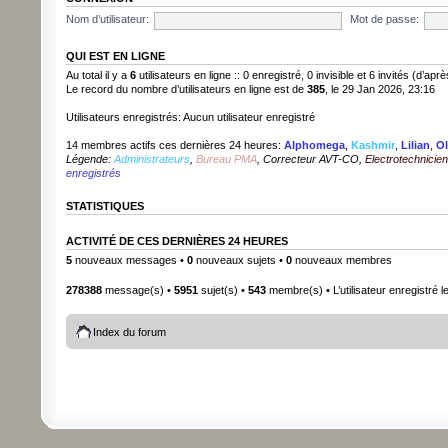
Nom d’utilisateur:
Mot de passe:
QUI EST EN LIGNE
Au total il y a
6
utilisateurs en ligne :: 0 enregistré, 0 invisible et 6 invités (d’ap
Le record du nombre d’utilisateurs en ligne est de
385
, le 29 Jan 2026, 23:16
Utilisateurs enregistrés: Aucun utilisateur enregistré
14 membres actifs ces dernières 24 heures:
Alphomega
,
Kashmir
,
Lilian
,
Ol
Légende:
Administrateurs
,
Bureau PMA
,
Correcteur AVT-CO
,
Electrotechnici
enregistrés
STATISTIQUES
ACTIVITÉ DE CES DERNIÈRES 24 HEURES
5
nouveaux messages •
0
nouveaux sujets •
0
nouveaux membres
278388
message(s) •
5951
sujet(s) •
543
membre(s) • L’utilisateur enregistré l
Index du forum