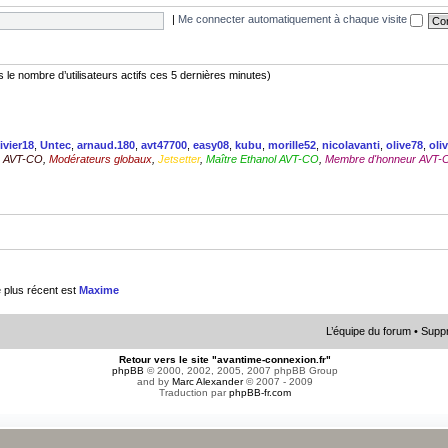
|
Me connecter automatiquement à chaque visite
rès le nombre d’utilisateurs actifs ces 5 dernières minutes)
ivier18
,
Untec
,
arnaud.180
,
avt47700
,
easy08
,
kubu
,
morille52
,
nicolavanti
,
olive78
,
oli
en AVT-CO
,
Modérateurs globaux
,
Jetsetter
,
Maître Ethanol AVT-CO
,
Membre d'honneur AVT-
e plus récent est
Maxime
L’équipe du forum
•
Suppr
Retour vers le site "avantime-connexion.fr"
phpBB
© 2000, 2002, 2005, 2007 phpBB Group
and by
Marc Alexander
© 2007 - 2009
Traduction par
phpBB-fr.com