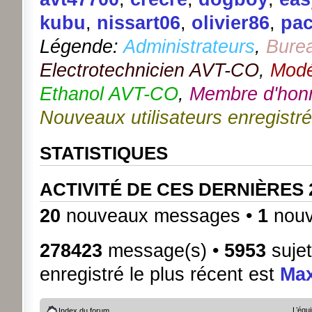
kubu
,
nissart06
,
olivier86
,
pa
Légende:
Administrateurs
,
Bure
Electrotechnicien AVT-CO
,
Modé
Ethanol AVT-CO
,
Membre d'hon
Nouveaux utilisateurs enregistr
STATISTIQUES
ACTIVITÉ DE CES DERNIÈRES
20
nouveaux messages •
1
nouv
278423
message(s) •
5953
sujet
enregistré le plus récent est
Ma
L’équ
Index du forum