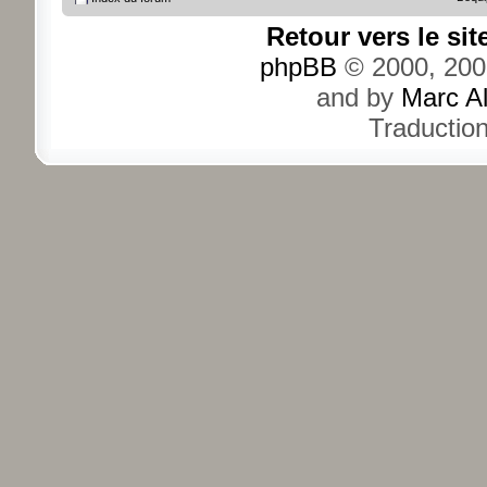
Retour vers le si
phpBB
© 2000, 200
and by
Marc A
Traductio