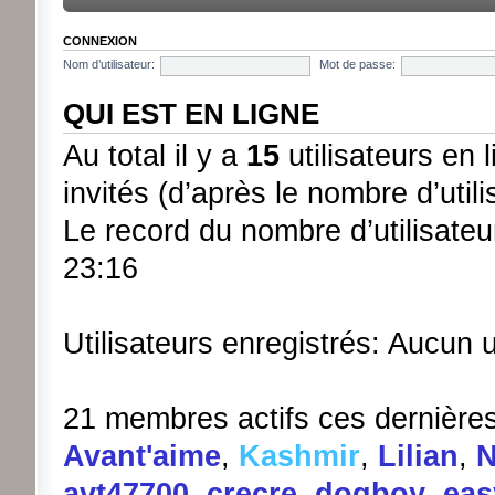
CONNEXION
Nom d’utilisateur:
Mot de passe:
QUI EST EN LIGNE
Au total il y a
15
utilisateurs en l
invités (d’après le nombre d’util
Le record du nombre d’utilisateu
23:16
Utilisateurs enregistrés: Aucun u
21 membres actifs ces dernière
Avant'aime
,
Kashmir
,
Lilian
,
N
avt47700
,
crecre
,
dogboy
,
eas