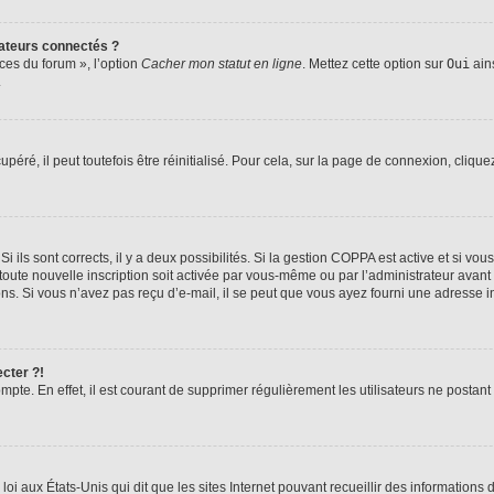
ateurs connectés ?
ces du forum », l’option
Cacher mon statut en ligne
. Mettez cette option sur
Oui
ains
.
éré, il peut toutefois être réinitialisé. Pour cela, sur la page de connexion, clique
Si ils sont corrects, il y a deux possibilités. Si la gestion COPPA est active et si v
 toute nouvelle inscription soit activée par vous-même ou par l’administrateur avan
ons. Si vous n’avez pas reçu d’e-mail, il se peut que vous ayez fourni une adresse inc
cter ?!
mpte. En effet, il est courant de supprimer régulièrement les utilisateurs ne postant
loi aux États-Unis qui dit que les sites Internet pouvant recueillir des informatio