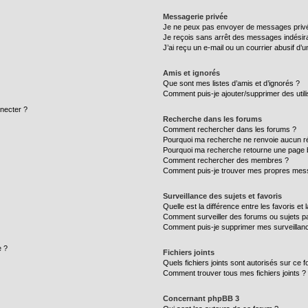
Messagerie privée
Je ne peux pas envoyer de messages privé
Je reçois sans arrêt des messages indésira
J’ai reçu un e-mail ou un courrier abusif d’un
Amis et ignorés
Que sont mes listes d’amis et d’ignorés ?
Comment puis-je ajouter/supprimer des utili
necter ?
Recherche dans les forums
Comment rechercher dans les forums ?
Pourquoi ma recherche ne renvoie aucun ré
Pourquoi ma recherche retourne une page 
Comment rechercher des membres ?
Comment puis-je trouver mes propres mess
Surveillance des sujets et favoris
Quelle est la différence entre les favoris et 
Comment surveiller des forums ou sujets par
Comment puis-je supprimer mes surveillanc
e ?
Fichiers joints
Quels fichiers joints sont autorisés sur ce 
Comment trouver tous mes fichiers joints ?
Concernant phpBB 3