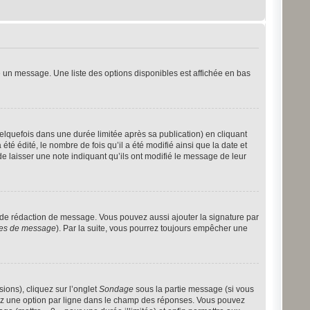
 un message. Une liste des options disponibles est affichée en bas
quefois dans une durée limitée après sa publication) en cliquant
 édité, le nombre de fois qu’il a été modifié ainsi que la date et
e laisser une note indiquant qu’ils ont modifié le message de leur
 de rédaction de message. Vous pouvez aussi ajouter la signature par
nces de message
). Par la suite, vous pourrez toujours empêcher une
ions), cliquez sur l’onglet
Sondage
sous la partie message (si vous
rez une option par ligne dans le champ des réponses. Vous pouvez