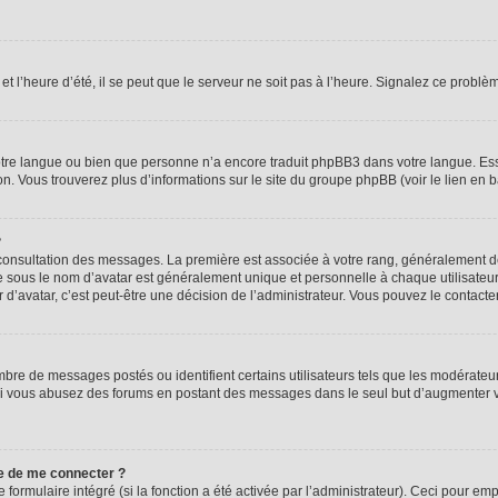
t l’heure d’été, il se peut que le serveur ne soit pas à l’heure. Signalez ce problèm
 votre langue ou bien que personne n’a encore traduit phpBB3 dans votre langue. Ess
ion. Vous trouverez plus d’informations sur le site du groupe phpBB (voir le lien en 
?
e consultation des messages. La première est associée à votre rang, généralement
sous le nom d’avatar est généralement unique et personnelle à chaque utilisateur. C
r d’avatar, c’est peut-être une décision de l’administrateur. Vous pouvez le contact
mbre de messages postés ou identifient certains utilisateurs tels que les modérate
eur. Si vous abusez des forums en postant des messages dans le seul but d’augmenter
e de me connecter ?
 formulaire intégré (si la fonction a été activée par l’administrateur). Ceci pour em