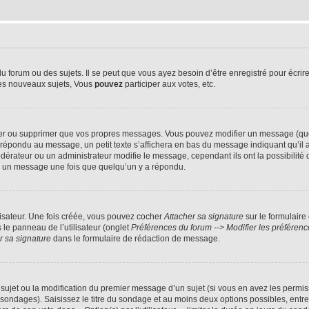
forum ou des sujets. Il se peut que vous ayez besoin d’être enregistré pour écrire
es nouveaux sujets, Vous
pouvez
participer aux votes, etc.
er ou supprimer que vos propres messages. Vous pouvez modifier un message (quel
ondu au message, un petit texte s’affichera en bas du message indiquant qu’il a été
érateur ou un administrateur modifie le message, cependant ils ont la possibilité d
mer un message une fois que quelqu’un y a répondu.
isateur. Une fois créée, vous pouvez cocher
Attacher sa signature
sur le formulaire
le panneau de l’utilisateur (onglet
Préférences du forum --> Modifier les préfére
r sa signature
dans le formulaire de rédaction de message.
u sujet ou la modification du premier message d’un sujet (si vous en avez les permiss
 sondages). Saisissez le titre du sondage et au moins deux options possibles, ent