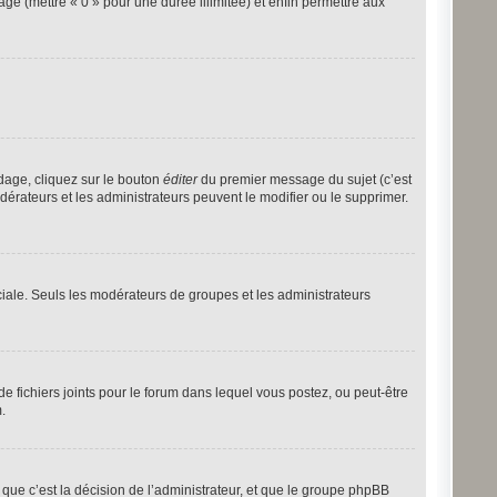
age (mettre « 0 » pour une durée illimitée) et enfin permettre aux
dage, cliquez sur le bouton
éditer
du premier message du sujet (c’est
dérateurs et les administrateurs peuvent le modifier ou le supprimer.
éciale. Seuls les modérateurs de groupes et les administrateurs
 de fichiers joints pour le forum dans lequel vous postez, ou peut-être
.
ue c’est la décision de l’administrateur, et que le groupe phpBB