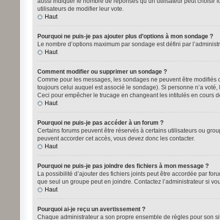
aussi indiquer le nombre de réponses qu’un utilisateur peut choisir lo
utilisateurs de modifier leur vote.
Haut
Pourquoi ne puis-je pas ajouter plus d’options à mon sondage ?
Le nombre d’options maximum par sondage est défini par l’administrat
Haut
Comment modifier ou supprimer un sondage ?
Comme pour les messages, les sondages ne peuvent être modifiés que
toujours celui auquel est associé le sondage). Si personne n’a voté,
Ceci pour empêcher le trucage en changeant les intitulés en cours 
Haut
Pourquoi ne puis-je pas accéder à un forum ?
Certains forums peuvent être réservés à certains utilisateurs ou group
peuvent accorder cet accès, vous devez donc les contacter.
Haut
Pourquoi ne puis-je pas joindre des fichiers à mon message ?
La possibilité d’ajouter des fichiers joints peut être accordée par for
que seul un groupe peut en joindre. Contactez l’administrateur si vo
Haut
Pourquoi ai-je reçu un avertissement ?
Chaque administrateur a son propre ensemble de règles pour son site