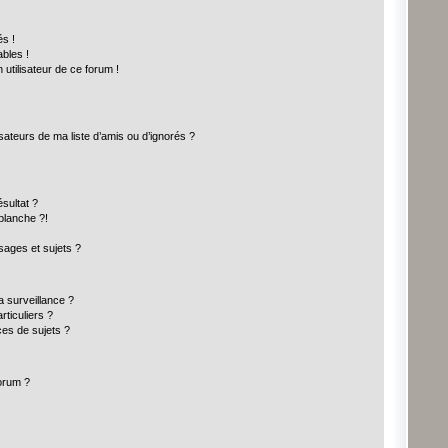
s !
bles !
 utilisateur de ce forum !
sateurs de ma liste d’amis ou d’ignorés ?
sultat ?
blanche ?!
ages et sujets ?
la surveillance ?
ticuliers ?
es de sujets ?
forum ?