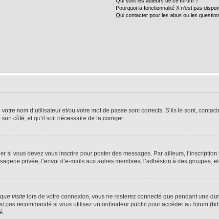
Qui sont les auteurs de ce forum ?
Pourquoi la fonctionnalité X n’est pas dispon
Qui contacter pour les abus ou les questio
tre nom d’utilisateur et/ou votre mot de passe sont corrects. S’ils le sont, contacte
son côté, et qu’il soit nécessaire de la corriger.
r si vous devez vous inscrire pour poster des messages. Par ailleurs, l’inscriptio
agerie privée, l’envoi d’e-mails aux autres membres, l’adhésion à des groupes, etc.
ue visite
lors de votre connexion, vous ne resterez connecté que pendant une dur
t pas recommandé si vous utilisez un ordinateur public pour accéder au forum (bibli
é.