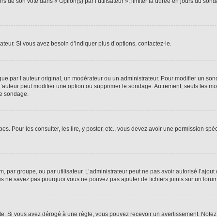
rs de son vote dans « Option(s) par l’utilisateur », limiter la durée en jours du sond
eur. Si vous avez besoin d’indiquer plus d’options, contactez-le.
 par l’auteur original, un modérateur ou un administrateur. Pour modifier un son
 l’auteur peut modifier une option ou supprimer le sondage. Autrement, seuls les mo
de sondage.
es. Pour les consulter, les lire, y poster, etc., vous devez avoir une permission sp
um, par groupe, ou par utilisateur. L’administrateur peut ne pas avoir autorisé l’ajout
us ne savez pas pourquoi vous ne pouvez pas ajouter de fichiers joints sur un forum
. Si vous avez dérogé à une règle, vous pouvez recevoir un avertissement. Notez q