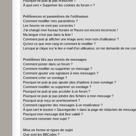
Pourquoi ne puis-je pas m’inscrire ?
À quoi sert « Supprimer les cookies du forum » ?
Préférences et paramètres de l’utilisateur
Comment modifier mes paramètres ?
Les heures ne sont pas correctes !
J’ai changé mon fuseau horaire et l’heure est encore incorrecte !
Ma langue n’est pas dans la liste !
Comment puis-je afficher une image avec mon nom d’utilisateur ?
Qu’est-ce que mon rang et comment le modifier ?
Lorsque je clique sur le lien
e-mail
d’un utilisateur, on me demande de me con
Problèmes liés aux envois de messages
Comment poster dans un forum ?
Comment modifier ou supprimer un message ?
Comment ajouter une signature à mes messages ?
Comment créer un sondage ?
Pourquoi ne puis-je pas ajouter plus d’options à mon sondage ?
Comment modifier ou supprimer un sondage ?
Pourquoi ne puis-je pas accéder à un forum ?
Pourquoi ne puis-je pas joindre des fichiers à mon message ?
Pourquoi ai-je reçu un avertissement ?
Comment rapporter des messages à un modérateur ?
À quoi sert le bouton « Sauvegarder » dans la page de rédaction de messag
Pourquoi mon message doit être validé ?
Comment remonter mon sujet ?
Mise en forme et types de sujet
Que sont les BBCodes ?