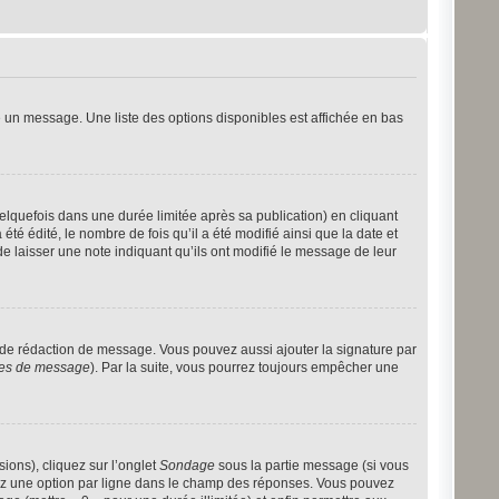
 un message. Une liste des options disponibles est affichée en bas
quefois dans une durée limitée après sa publication) en cliquant
 édité, le nombre de fois qu’il a été modifié ainsi que la date et
e laisser une note indiquant qu’ils ont modifié le message de leur
 de rédaction de message. Vous pouvez aussi ajouter la signature par
nces de message
). Par la suite, vous pourrez toujours empêcher une
ions), cliquez sur l’onglet
Sondage
sous la partie message (si vous
rez une option par ligne dans le champ des réponses. Vous pouvez