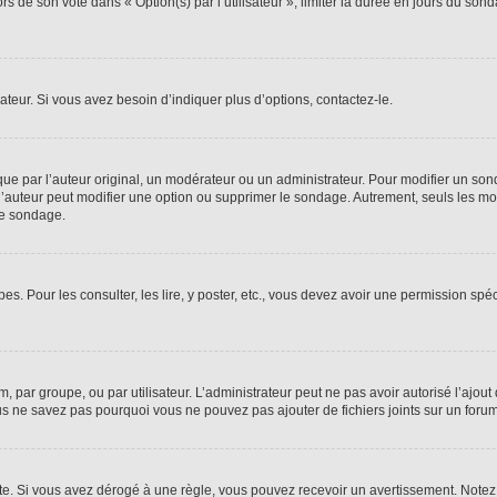
rs de son vote dans « Option(s) par l’utilisateur », limiter la durée en jours du sond
eur. Si vous avez besoin d’indiquer plus d’options, contactez-le.
 par l’auteur original, un modérateur ou un administrateur. Pour modifier un son
 l’auteur peut modifier une option ou supprimer le sondage. Autrement, seuls les mo
de sondage.
es. Pour les consulter, les lire, y poster, etc., vous devez avoir une permission sp
um, par groupe, ou par utilisateur. L’administrateur peut ne pas avoir autorisé l’ajout
us ne savez pas pourquoi vous ne pouvez pas ajouter de fichiers joints sur un forum
. Si vous avez dérogé à une règle, vous pouvez recevoir un avertissement. Notez q