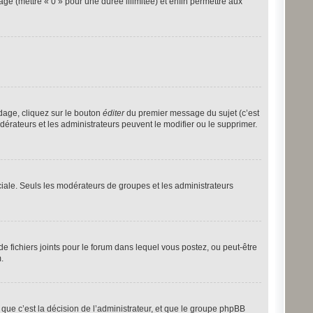
age (mettre « 0 » pour une durée illimitée) et enfin permettre aux
dage, cliquez sur le bouton
éditer
du premier message du sujet (c’est
dérateurs et les administrateurs peuvent le modifier ou le supprimer.
éciale. Seuls les modérateurs de groupes et les administrateurs
 de fichiers joints pour le forum dans lequel vous postez, ou peut-être
.
ue c’est la décision de l’administrateur, et que le groupe phpBB