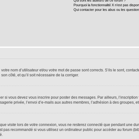
Qui sont les auteurs de ce forum ?
Pourquoi la fonctionnalité X n’est pas dispon
Qui contacter pour les abus ou les questio
tre nom d’utilisateur et/ou votre mot de passe sont corrects. S’ils le sont, contacte
son côté, et qu’il soit nécessaire de la corriger.
r si vous devez vous inscrire pour poster des messages. Par ailleurs, l’inscriptio
agerie privée, l’envoi d’e-mails aux autres membres, l’adhésion à des groupes, etc.
ue visite
lors de votre connexion, vous ne resterez connecté que pendant une dur
t pas recommandé si vous utilisez un ordinateur public pour accéder au forum (bibli
é.