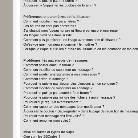
Pourquoi ne puis-je pas m’inscrire ?
À quoi sert « Supprimer les cookies du forum » ?
Préférences et paramètres de l’utilisateur
Comment modifier mes paramètres ?
Les heures ne sont pas correctes !
J’ai changé mon fuseau horaire et l’heure est encore incorrecte !
Ma langue n’est pas dans la liste !
Comment puis-je afficher une image avec mon nom d’utilisateur ?
Qu’est-ce que mon rang et comment le modifier ?
Lorsque je clique sur le lien
e-mail
d’un utilisateur, on me demande de me con
Problèmes liés aux envois de messages
Comment poster dans un forum ?
Comment modifier ou supprimer un message ?
Comment ajouter une signature à mes messages ?
Comment créer un sondage ?
Pourquoi ne puis-je pas ajouter plus d’options à mon sondage ?
Comment modifier ou supprimer un sondage ?
Pourquoi ne puis-je pas accéder à un forum ?
Pourquoi ne puis-je pas joindre des fichiers à mon message ?
Pourquoi ai-je reçu un avertissement ?
Comment rapporter des messages à un modérateur ?
À quoi sert le bouton « Sauvegarder » dans la page de rédaction de messag
Pourquoi mon message doit être validé ?
Comment remonter mon sujet ?
Mise en forme et types de sujet
Que sont les BBCodes ?