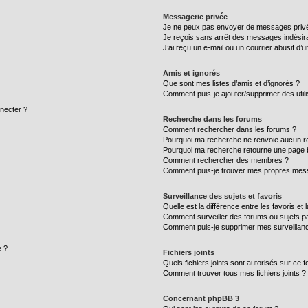
Messagerie privée
Je ne peux pas envoyer de messages privé
Je reçois sans arrêt des messages indésira
J’ai reçu un e-mail ou un courrier abusif d’un
Amis et ignorés
Que sont mes listes d’amis et d’ignorés ?
Comment puis-je ajouter/supprimer des utili
necter ?
Recherche dans les forums
Comment rechercher dans les forums ?
Pourquoi ma recherche ne renvoie aucun ré
Pourquoi ma recherche retourne une page 
Comment rechercher des membres ?
Comment puis-je trouver mes propres mess
Surveillance des sujets et favoris
Quelle est la différence entre les favoris et 
Comment surveiller des forums ou sujets par
Comment puis-je supprimer mes surveillanc
e ?
Fichiers joints
Quels fichiers joints sont autorisés sur ce 
Comment trouver tous mes fichiers joints ?
Concernant phpBB 3