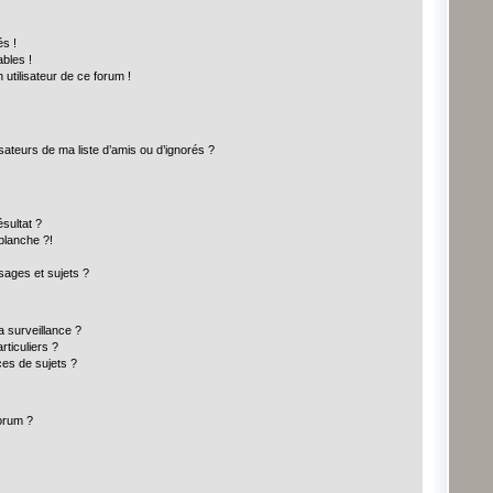
s !
bles !
 utilisateur de ce forum !
sateurs de ma liste d’amis ou d’ignorés ?
sultat ?
blanche ?!
ages et sujets ?
la surveillance ?
ticuliers ?
es de sujets ?
forum ?