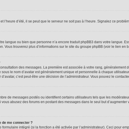
t l’heure d’été, il se peut que le serveur ne soit pas à l’heure. Signalez ce problèm
 votre langue ou bien que personne n’a encore traduit phpBB3 dans votre langue. Ess
ion. Vous trouverez plus d’informations sur le site du groupe phpBB (voir le lien en 
?
e consultation des messages. La première est associée à votre rang, généralement
sous le nom d’avatar est généralement unique et personnelle à chaque utilisateur. C
r d’avatar, c’est peut-être une décision de l’administrateur. Vous pouvez le contact
mbre de messages postés ou identifient certains utilisateurs tels que les modérate
eur. Si vous abusez des forums en postant des messages dans le seul but d’augmenter
e de me connecter ?
 formulaire intégré (si la fonction a été activée par l’administrateur). Ceci pour em