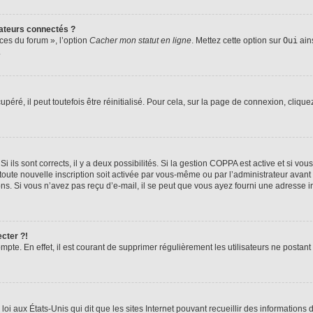
ateurs connectés ?
ces du forum », l’option
Cacher mon statut en ligne
. Mettez cette option sur
Oui
ains
.
éré, il peut toutefois être réinitialisé. Pour cela, sur la page de connexion, clique
Si ils sont corrects, il y a deux possibilités. Si la gestion COPPA est active et si v
 toute nouvelle inscription soit activée par vous-même ou par l’administrateur avan
ons. Si vous n’avez pas reçu d’e-mail, il se peut que vous ayez fourni une adresse inc
cter ?!
mpte. En effet, il est courant de supprimer régulièrement les utilisateurs ne postant
loi aux États-Unis qui dit que les sites Internet pouvant recueillir des informatio