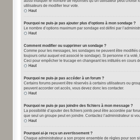
aussi indiquer le nombre de réponses qu’un utilisateur peut choisir lo
utilisateurs de modifier leur vote.
Haut
Pourquoi ne puis-je pas ajouter plus d’options à mon sondage ?
Le nombre d’options maximum par sondage est défini par l’administrat
Haut
Comment modifier ou supprimer un sondage ?
Comme pour les messages, les sondages ne peuvent être modifiés que
toujours celui auquel est associé le sondage). Si personne n’a voté,
Ceci pour empêcher le trucage en changeant les intitulés en cours 
Haut
Pourquoi ne puis-je pas accéder à un forum ?
Certains forums peuvent être réservés à certains utilisateurs ou group
peuvent accorder cet accès, vous devez donc les contacter.
Haut
Pourquoi ne puis-je pas joindre des fichiers à mon message ?
La possibilité d’ajouter des fichiers joints peut être accordée par for
que seul un groupe peut en joindre. Contactez l’administrateur si vo
Haut
Pourquoi ai-je reçu un avertissement ?
Chaque administrateur a son propre ensemble de règles pour son site