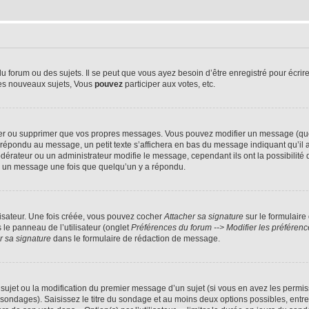
forum ou des sujets. Il se peut que vous ayez besoin d’être enregistré pour écrire
es nouveaux sujets, Vous
pouvez
participer aux votes, etc.
er ou supprimer que vos propres messages. Vous pouvez modifier un message (quel
ondu au message, un petit texte s’affichera en bas du message indiquant qu’il a été
érateur ou un administrateur modifie le message, cependant ils ont la possibilité d
mer un message une fois que quelqu’un y a répondu.
isateur. Une fois créée, vous pouvez cocher
Attacher sa signature
sur le formulaire
le panneau de l’utilisateur (onglet
Préférences du forum --> Modifier les préfére
r sa signature
dans le formulaire de rédaction de message.
u sujet ou la modification du premier message d’un sujet (si vous en avez les permiss
 sondages). Saisissez le titre du sondage et au moins deux options possibles, ent