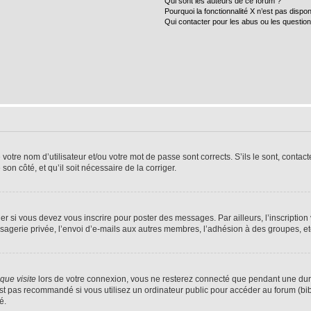
Qui sont les auteurs de ce forum ?
Pourquoi la fonctionnalité X n’est pas dispon
Qui contacter pour les abus ou les questio
tre nom d’utilisateur et/ou votre mot de passe sont corrects. S’ils le sont, contacte
son côté, et qu’il soit nécessaire de la corriger.
r si vous devez vous inscrire pour poster des messages. Par ailleurs, l’inscriptio
agerie privée, l’envoi d’e-mails aux autres membres, l’adhésion à des groupes, etc.
ue visite
lors de votre connexion, vous ne resterez connecté que pendant une dur
t pas recommandé si vous utilisez un ordinateur public pour accéder au forum (bibli
é.