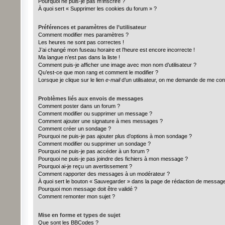
Pourquoi ne puis-je pas m’inscrire ?
À quoi sert « Supprimer les cookies du forum » ?
Préférences et paramètres de l’utilisateur
Comment modifier mes paramètres ?
Les heures ne sont pas correctes !
J’ai changé mon fuseau horaire et l’heure est encore incorrecte !
Ma langue n’est pas dans la liste !
Comment puis-je afficher une image avec mon nom d’utilisateur ?
Qu’est-ce que mon rang et comment le modifier ?
Lorsque je clique sur le lien
e-mail
d’un utilisateur, on me demande de me con
Problèmes liés aux envois de messages
Comment poster dans un forum ?
Comment modifier ou supprimer un message ?
Comment ajouter une signature à mes messages ?
Comment créer un sondage ?
Pourquoi ne puis-je pas ajouter plus d’options à mon sondage ?
Comment modifier ou supprimer un sondage ?
Pourquoi ne puis-je pas accéder à un forum ?
Pourquoi ne puis-je pas joindre des fichiers à mon message ?
Pourquoi ai-je reçu un avertissement ?
Comment rapporter des messages à un modérateur ?
À quoi sert le bouton « Sauvegarder » dans la page de rédaction de messag
Pourquoi mon message doit être validé ?
Comment remonter mon sujet ?
Mise en forme et types de sujet
Que sont les BBCodes ?