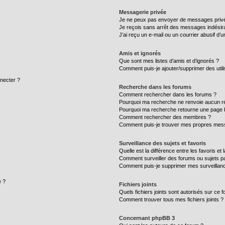
Messagerie privée
Je ne peux pas envoyer de messages privé
Je reçois sans arrêt des messages indésira
J’ai reçu un e-mail ou un courrier abusif d’un
Amis et ignorés
Que sont mes listes d’amis et d’ignorés ?
Comment puis-je ajouter/supprimer des utili
necter ?
Recherche dans les forums
Comment rechercher dans les forums ?
Pourquoi ma recherche ne renvoie aucun ré
Pourquoi ma recherche retourne une page 
Comment rechercher des membres ?
Comment puis-je trouver mes propres mess
Surveillance des sujets et favoris
Quelle est la différence entre les favoris et 
Comment surveiller des forums ou sujets par
Comment puis-je supprimer mes surveillanc
e ?
Fichiers joints
Quels fichiers joints sont autorisés sur ce 
Comment trouver tous mes fichiers joints ?
Concernant phpBB 3