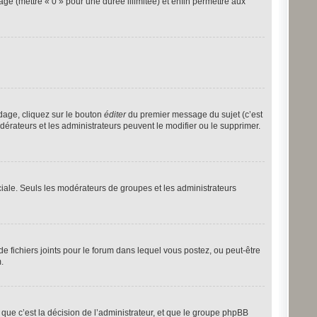
age (mettre « 0 » pour une durée illimitée) et enfin permettre aux
dage, cliquez sur le bouton
éditer
du premier message du sujet (c’est
dérateurs et les administrateurs peuvent le modifier ou le supprimer.
éciale. Seuls les modérateurs de groupes et les administrateurs
 de fichiers joints pour le forum dans lequel vous postez, ou peut-être
.
ue c’est la décision de l’administrateur, et que le groupe phpBB