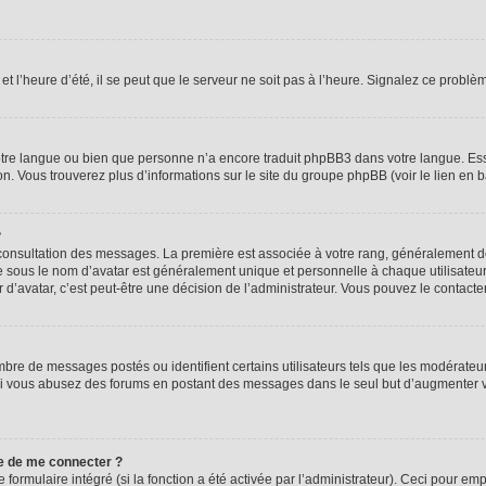
t l’heure d’été, il se peut que le serveur ne soit pas à l’heure. Signalez ce problèm
 votre langue ou bien que personne n’a encore traduit phpBB3 dans votre langue. Ess
ion. Vous trouverez plus d’informations sur le site du groupe phpBB (voir le lien en 
?
e consultation des messages. La première est associée à votre rang, généralement
sous le nom d’avatar est généralement unique et personnelle à chaque utilisateur. C
r d’avatar, c’est peut-être une décision de l’administrateur. Vous pouvez le contact
mbre de messages postés ou identifient certains utilisateurs tels que les modérate
eur. Si vous abusez des forums en postant des messages dans le seul but d’augmenter
e de me connecter ?
 formulaire intégré (si la fonction a été activée par l’administrateur). Ceci pour em