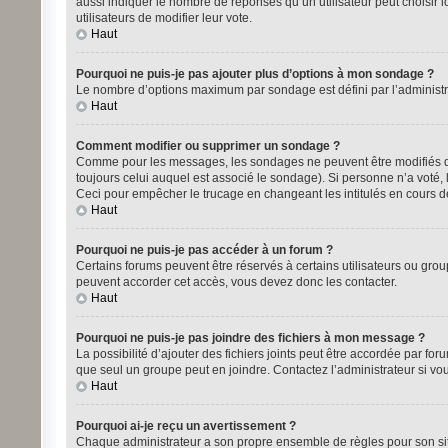
aussi indiquer le nombre de réponses qu’un utilisateur peut choisir lo
utilisateurs de modifier leur vote.
Haut
Pourquoi ne puis-je pas ajouter plus d’options à mon sondage ?
Le nombre d’options maximum par sondage est défini par l’administrat
Haut
Comment modifier ou supprimer un sondage ?
Comme pour les messages, les sondages ne peuvent être modifiés que
toujours celui auquel est associé le sondage). Si personne n’a voté,
Ceci pour empêcher le trucage en changeant les intitulés en cours 
Haut
Pourquoi ne puis-je pas accéder à un forum ?
Certains forums peuvent être réservés à certains utilisateurs ou group
peuvent accorder cet accès, vous devez donc les contacter.
Haut
Pourquoi ne puis-je pas joindre des fichiers à mon message ?
La possibilité d’ajouter des fichiers joints peut être accordée par for
que seul un groupe peut en joindre. Contactez l’administrateur si vo
Haut
Pourquoi ai-je reçu un avertissement ?
Chaque administrateur a son propre ensemble de règles pour son site