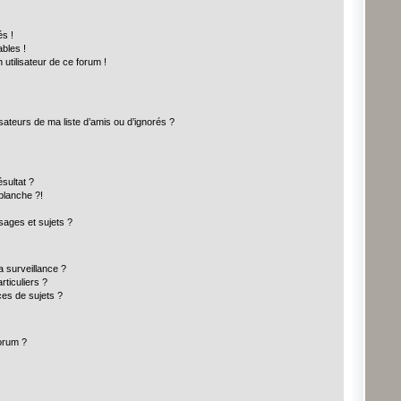
s !
bles !
 utilisateur de ce forum !
sateurs de ma liste d’amis ou d’ignorés ?
sultat ?
blanche ?!
ages et sujets ?
la surveillance ?
ticuliers ?
es de sujets ?
forum ?