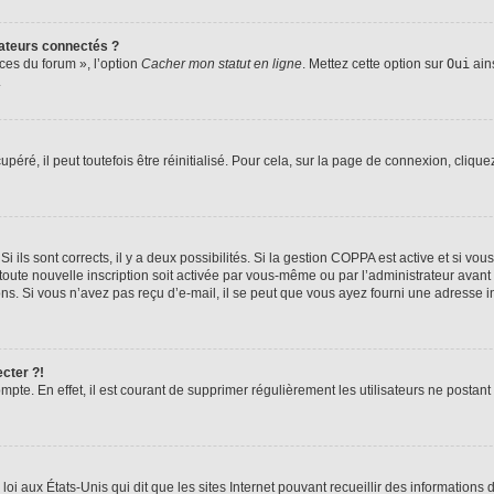
ateurs connectés ?
ces du forum », l’option
Cacher mon statut en ligne
. Mettez cette option sur
Oui
ains
.
éré, il peut toutefois être réinitialisé. Pour cela, sur la page de connexion, clique
Si ils sont corrects, il y a deux possibilités. Si la gestion COPPA est active et si v
 toute nouvelle inscription soit activée par vous-même ou par l’administrateur avan
ons. Si vous n’avez pas reçu d’e-mail, il se peut que vous ayez fourni une adresse inc
cter ?!
mpte. En effet, il est courant de supprimer régulièrement les utilisateurs ne postant
loi aux États-Unis qui dit que les sites Internet pouvant recueillir des informatio