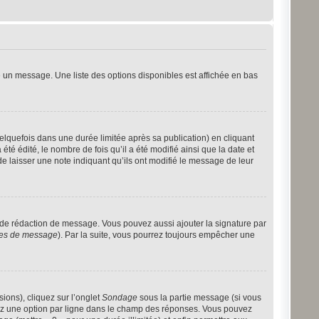
 un message. Une liste des options disponibles est affichée en bas
quefois dans une durée limitée après sa publication) en cliquant
 édité, le nombre de fois qu’il a été modifié ainsi que la date et
e laisser une note indiquant qu’ils ont modifié le message de leur
 de rédaction de message. Vous pouvez aussi ajouter la signature par
nces de message
). Par la suite, vous pourrez toujours empêcher une
ions), cliquez sur l’onglet
Sondage
sous la partie message (si vous
rez une option par ligne dans le champ des réponses. Vous pouvez