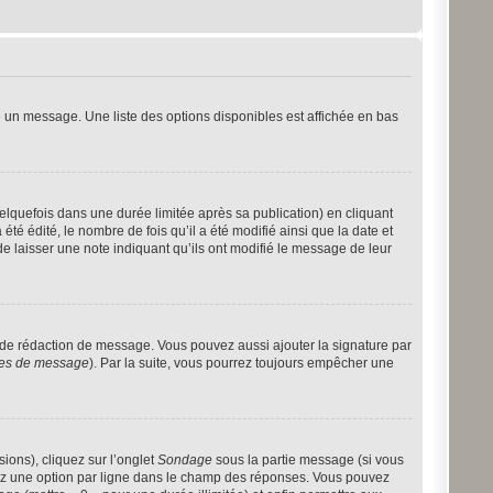
 un message. Une liste des options disponibles est affichée en bas
quefois dans une durée limitée après sa publication) en cliquant
 édité, le nombre de fois qu’il a été modifié ainsi que la date et
e laisser une note indiquant qu’ils ont modifié le message de leur
 de rédaction de message. Vous pouvez aussi ajouter la signature par
nces de message
). Par la suite, vous pourrez toujours empêcher une
ions), cliquez sur l’onglet
Sondage
sous la partie message (si vous
rez une option par ligne dans le champ des réponses. Vous pouvez