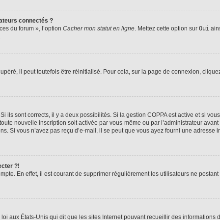
ateurs connectés ?
ces du forum », l’option
Cacher mon statut en ligne
. Mettez cette option sur
Oui
ains
.
éré, il peut toutefois être réinitialisé. Pour cela, sur la page de connexion, clique
Si ils sont corrects, il y a deux possibilités. Si la gestion COPPA est active et si v
 toute nouvelle inscription soit activée par vous-même ou par l’administrateur avan
ons. Si vous n’avez pas reçu d’e-mail, il se peut que vous ayez fourni une adresse inc
cter ?!
mpte. En effet, il est courant de supprimer régulièrement les utilisateurs ne postant
loi aux États-Unis qui dit que les sites Internet pouvant recueillir des informatio