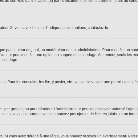
rs de son vote dans « Option(s) par l’utilisateur », limiter la durée en jours du sond
eur. Si vous avez besoin d’indiquer plus d’options, contactez-le.
 par l’auteur original, un modérateur ou un administrateur. Pour modifier un son
 l’auteur peut modifier une option ou supprimer le sondage. Autrement, seuls les mo
de sondage.
es. Pour les consulter, les lire, y poster, etc., vous devez avoir une permission sp
um, par groupe, ou par utilisateur. L’administrateur peut ne pas avoir autorisé l’ajout
us ne savez pas pourquoi vous ne pouvez pas ajouter de fichiers joints sur un forum
. Si vous avez dérogé à une règle, vous pouvez recevoir un avertissement. Notez q