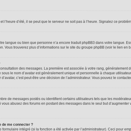
t l’heure d’été, il se peut que le serveur ne soit pas à l’heure. Signalez ce problèm
 votre langue ou bien que personne n’a encore traduit phpBB3 dans votre langue. Ess
ion. Vous trouverez plus d’informations sur le site du groupe phpBB (voir le lien en 
?
e consultation des messages. La première est associée à votre rang, généralement
sous le nom d’avatar est généralement unique et personnelle à chaque utilisateur. C
r d’avatar, c’est peut-être une décision de l’administrateur. Vous pouvez le contact
mbre de messages postés ou identifient certains utilisateurs tels que les modérate
eur. Si vous abusez des forums en postant des messages dans le seul but d’augmenter
e de me connecter ?
 formulaire intégré (si la fonction a été activée par l’administrateur). Ceci pour em