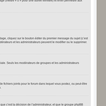
age (mettre « 0 » pour une durée illimitée) et enfin permettre aux
dage, cliquez sur le bouton
éditer
du premier message du sujet (c’est
dérateurs et les administrateurs peuvent le modifier ou le supprimer.
éciale. Seuls les modérateurs de groupes et les administrateurs
 de fichiers joints pour le forum dans lequel vous postez, ou peut-être
.
ue c’est la décision de l’administrateur, et que le groupe phpBB