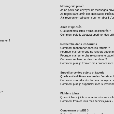
Messagerie privée
Je ne peux pas envoyer de messages privé
Je reçois sans arrêt des messages indésira
J’ai reçu un e-mail ou un courrier abusif d’un
Amis et ignorés
Que sont mes listes d’amis et d’ignorés ?
Comment puis-je ajouter/supprimer des utili
necter ?
Recherche dans les forums
Comment rechercher dans les forums ?
Pourquoi ma recherche ne renvoie aucun ré
Pourquoi ma recherche retourne une page 
Comment rechercher des membres ?
Comment puis-je trouver mes propres mess
Surveillance des sujets et favoris
Quelle est la différence entre les favoris et 
Comment surveiller des forums ou sujets par
Comment puis-je supprimer mes surveillanc
e ?
Fichiers joints
Quels fichiers joints sont autorisés sur ce 
Comment trouver tous mes fichiers joints ?
Concernant phpBB 3