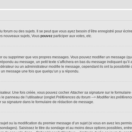
forum ou des sujets. Il se peut que vous ayez besoin d’être enregistré pour écrire
es nouveaux sujets, Vous
pouvez
participer aux votes, etc.
er ou supprimer que vos propres messages. Vous pouvez modifier un message (quel
ondu au message, un petit texte s’affichera en bas du message indiquant qu’il a été
érateur ou un administrateur modifie le message, cependant ils ont la possibilité d
mer un message une fois que quelqu’un y a répondu.
isateur. Une fois créée, vous pouvez cocher
Attacher sa signature
sur le formulaire
le panneau de l’utilisateur (onglet
Préférences du forum --> Modifier les préfére
r sa signature
dans le formulaire de rédaction de message.
u sujet ou la modification du premier message d’un sujet (si vous en avez les permiss
 sondages). Saisissez le titre du sondage et au moins deux options possibles, ent