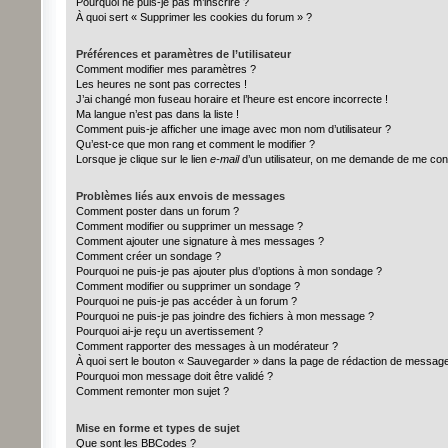
Pourquoi ne puis-je pas m’inscrire ?
À quoi sert « Supprimer les cookies du forum » ?
Préférences et paramètres de l’utilisateur
Comment modifier mes paramètres ?
Les heures ne sont pas correctes !
J’ai changé mon fuseau horaire et l’heure est encore incorrecte !
Ma langue n’est pas dans la liste !
Comment puis-je afficher une image avec mon nom d’utilisateur ?
Qu’est-ce que mon rang et comment le modifier ?
Lorsque je clique sur le lien
e-mail
d’un utilisateur, on me demande de me con
Problèmes liés aux envois de messages
Comment poster dans un forum ?
Comment modifier ou supprimer un message ?
Comment ajouter une signature à mes messages ?
Comment créer un sondage ?
Pourquoi ne puis-je pas ajouter plus d’options à mon sondage ?
Comment modifier ou supprimer un sondage ?
Pourquoi ne puis-je pas accéder à un forum ?
Pourquoi ne puis-je pas joindre des fichiers à mon message ?
Pourquoi ai-je reçu un avertissement ?
Comment rapporter des messages à un modérateur ?
À quoi sert le bouton « Sauvegarder » dans la page de rédaction de messag
Pourquoi mon message doit être validé ?
Comment remonter mon sujet ?
Mise en forme et types de sujet
Que sont les BBCodes ?