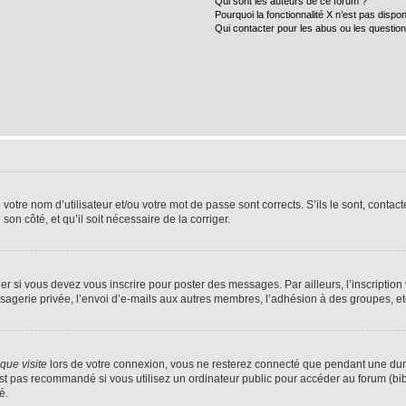
Qui sont les auteurs de ce forum ?
Pourquoi la fonctionnalité X n’est pas dispon
Qui contacter pour les abus ou les questio
tre nom d’utilisateur et/ou votre mot de passe sont corrects. S’ils le sont, contacte
son côté, et qu’il soit nécessaire de la corriger.
r si vous devez vous inscrire pour poster des messages. Par ailleurs, l’inscriptio
agerie privée, l’envoi d’e-mails aux autres membres, l’adhésion à des groupes, etc.
ue visite
lors de votre connexion, vous ne resterez connecté que pendant une dur
t pas recommandé si vous utilisez un ordinateur public pour accéder au forum (bibli
é.