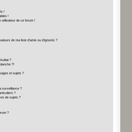
s !
bles !
 utilisateur de ce forum !
sateurs de ma liste d’amis ou d’ignorés ?
sultat ?
blanche ?!
ages et sujets ?
la surveillance ?
ticuliers ?
es de sujets ?
forum ?