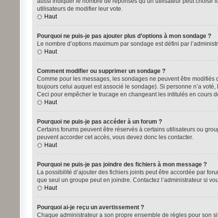
aussi indiquer le nombre de réponses qu’un utilisateur peut choisir lo
utilisateurs de modifier leur vote.
Haut
Pourquoi ne puis-je pas ajouter plus d’options à mon sondage ?
Le nombre d’options maximum par sondage est défini par l’administrat
Haut
Comment modifier ou supprimer un sondage ?
Comme pour les messages, les sondages ne peuvent être modifiés que
toujours celui auquel est associé le sondage). Si personne n’a voté,
Ceci pour empêcher le trucage en changeant les intitulés en cours 
Haut
Pourquoi ne puis-je pas accéder à un forum ?
Certains forums peuvent être réservés à certains utilisateurs ou group
peuvent accorder cet accès, vous devez donc les contacter.
Haut
Pourquoi ne puis-je pas joindre des fichiers à mon message ?
La possibilité d’ajouter des fichiers joints peut être accordée par for
que seul un groupe peut en joindre. Contactez l’administrateur si vo
Haut
Pourquoi ai-je reçu un avertissement ?
Chaque administrateur a son propre ensemble de règles pour son site